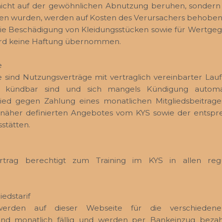
nicht auf der gewöhnlichen Abnutzung beruhen, sonde
n wurden, werden auf Kosten des Verursachers behoben
die Beschädigung von Kleidungsstücken sowie für Wertge
rd keine Haftung übernommen.
e
e sind Nutzungsverträge mit vertraglich vereinbarter Lau
eit kündbar sind und sich mangels Kündigung automat
lied gegen Zahlung eines monatlichen Mitgliedsbeitrag
ag näher definierten Angebotes vom KYS sowie der entsp
stätten.
ertrag berechtigt zum Training im KYS in allen reg
iedstarif
e werden auf dieser Webseite für die verschiedene
sind monatlich fällig und werden per Bankeinzug bezahl