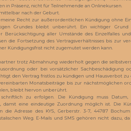
n in Präsenz, nicht für Teilnehmende an Onlinekursen.
mittelbar nach der Geburt.
gemeine Recht zur außerordentlichen Kündigung ohne Einh
tigen Grundes bleibt unberührt. Ein wichtiger Grun
er Berücksichtigung aller Umstände des Einzelfalles u
ssen die Fortsetzung des Vertragsverhältnisses bis zur v
iner Kündigungsfrist nicht zugemutet werden kann.
partner trotz Abmahnung wiederholt gegen die selbstver
usordnung oder bei vorsätzlicher Sachbeschädigung o
htigt den Vertrag fristlos zu kündigen und Hausverbot zu er
 vereinbarten Monatsbeiträge bis zur nächstmöglichen o
len, bleibt hiervon unberührt.
schriftlich zu erfolgen. Die Kündigung muss Datum
n, damit eine eindeutige Zuordnung möglich ist. Die K
an die Adresse des KYS, Gerberstr. 3-7, 44787 Bochum z
alischen Weg. E-Mails und SMS gehören nicht dazu, da 