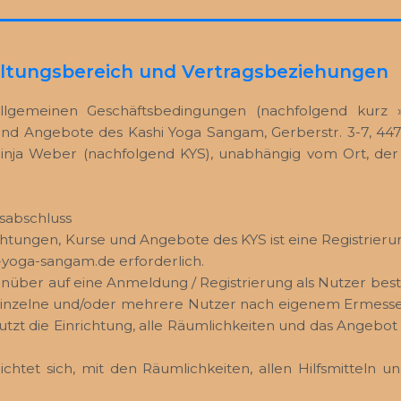
eltungsbereich und Vertragsbeziehungen
llgemeinen Geschäftsbedingungen (nachfolgend kurz »
und Angebote des Kashi Yoga Sangam, Gerberstr. 3-7, 4
Ninja Weber (nachfolgend KYS), unabhängig vom Ort, der 
gsabschluss
htungen, Kurse und Angebote des KYS ist eine Registrieru
oga-sangam.de erforderlich.
über auf eine Anmeldung / Registrierung als Nutzer beste
 einzelne und/oder mehrere Nutzer nach eigenem Ermessen 
tzt die Einrichtung, alle Räumlichkeiten und das Angebot 
chtet sich, mit den Räumlichkeiten, allen Hilfsmitteln u