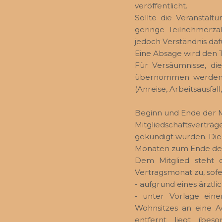
veröffentlicht.
Sollte die Veranstalt
geringe Teilnehmerzah
jedoch Verständnis daf
Eine Absage wird den T
Für Versäumnisse, di
übernommen werden. 
(Anreise, Arbeitsausfall,
Beginn und Ende der M
Mitgliedschaftsvertr
gekündigt wurden. Die 
Monaten zum Ende des
Dem Mitglied steht 
Vertragsmonat zu, sofe
- aufgrund eines ärztl
- unter Vorlage eine
Wohnsitzes an eine A
entfernt liegt (bes