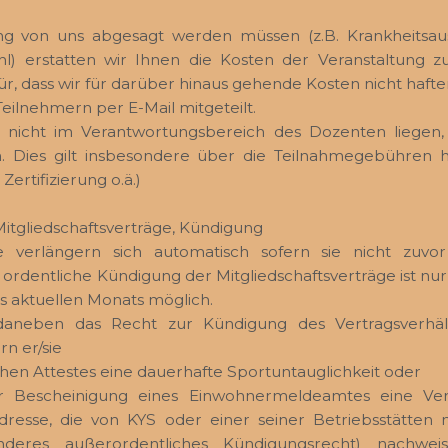
ung von uns abgesagt werden müssen (z.B. Krankheitsau
l) erstatten wir Ihnen die Kosten der Veranstaltung z
ür, dass wir für darüber hinaus gehende Kosten nicht haf
eilnehmern per E-Mail mitgeteilt.
e nicht im Verantwortungsbereich des Dozenten liegen
Dies gilt insbesondere über die Teilnahmegebühren h
 Zertifizierung o.ä.)
itgliedschaftsverträge, Kündigung
äge verlängern sich automatisch sofern sie nicht zuvor
ordentliche Kündigung der Mitgliedschaftsverträge ist nur m
 aktuellen Monats möglich.
daneben das Recht zur Kündigung des Vertragsverhäl
rn er/sie
ichen Attestes eine dauerhafte Sportuntauglichkeit oder
r Bescheinigung eines Einwohnermeldeamtes eine Ver
dresse, die von KYS oder einer seiner Betriebsstätten 
onderes außerordentliches Kündigungsrecht) nachweis