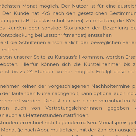
nächsten Monat möglich. Der Nutzer ist für eine ausrei
h. Der Kunde hat KYS nach den gesetzlichen Bestimm
dungen (z.B. Rücklastschriftkosten) zu ersetzen, die KYS
des Kunden oder sonstige Störungen der Bezahlung du
 Kontodeckung bei Lastschriftmandat) entstehen.
ließt die Schulferien einschließlich der beweglichen Ferie
mit ein.
us von unserer Seite zu Kursausfall kommen, werden Ers
eboten. Hierfür können sich die Kursteilnehmer bis 
ist bis zu 24 Stunden vorher möglich. Erfolgt diese nicht
.
eilnehmer keiner der vorgeschlagenen Nachholtermine 
 der laufenden Kurse nachgeholt, kann optional auch indi
reinbart werden. Dies ist nur vor einem vereinbarten 
nnen auch von VertretungslehrerInnen gegeben w
 auch als Mattenstunden stattfinden.
tunden errechnet sich folgendermaßen: Monatspreis gete
onat (je nach Abo), multipliziert mit der Zahl der ausgef