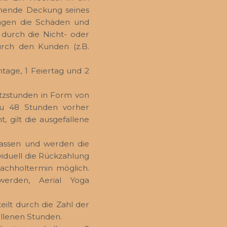
chende Deckung seines
ungen die Schäden und
 durch die Nicht- oder
rch den Kunden (z.B.
ntage, 1 Feiertag und 2
atzstunden in Form von
zu 48 Stunden vorher
, gilt die ausgefallene
passen und werden die
viduell die Rückzahlung
Nachholtermin möglich.
erden, Aerial Yoga
ilt durch die Zahl der
allenen Stunden.