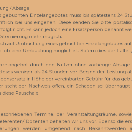
ung / Absage
es gebuchten Einzelangebotes muss bis spätestens 24 S
iftlich bei uns eingehen. Diese senden Sie bitte postalis
olgt nicht. Es kann jedoch eine Ersatzperson benannt w
e Stornierung mehr möglich.
uch auf Umbuchung eines gebuchten Einzelangebotes auf
e, ob eine Umbuchung möglich ist. Sofern dies der Fall i
inzelangebot durch den Nutzer ohne vorherige Absag
ieses weniger als 24 Stunden vor Beginn der Leistung ab,
densersatz in Höhe der vereinbarten Gebühr für das geb
r steht der Nachweis offen, ein Schaden sei überhaupt 
s diese Pauschale.
eschriebenen Termine, der Veranstaltungsräume, sowi
eferenten/ Dozenten behalten wir uns vor. Ebenso die ers
nderungen werden umgehend nach Bekanntwerden a